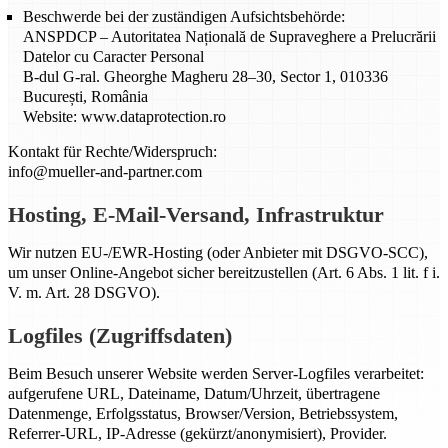
Beschwerde bei der zuständigen Aufsichtsbehörde:
ANSPDCP – Autoritatea Națională de Supraveghere a Prelucrării
Datelor cu Caracter Personal
B-dul G-ral. Gheorghe Magheru 28–30, Sector 1, 010336
București, România
Website: www.dataprotection.ro
Kontakt für Rechte/Widerspruch:
info@mueller-and-partner.com
Hosting, E-Mail-Versand, Infrastruktur
Wir nutzen EU-/EWR-Hosting (oder Anbieter mit DSGVO-SCC),
um unser Online-Angebot sicher bereitzustellen (Art. 6 Abs. 1 lit. f i.
V. m. Art. 28 DSGVO).
Logfiles (Zugriffsdaten)
Beim Besuch unserer Website werden Server-Logfiles verarbeitet:
aufgerufene URL, Dateiname, Datum/Uhrzeit, übertragene
Datenmenge, Erfolgsstatus, Browser/Version, Betriebssystem,
Referrer-URL, IP-Adresse (gekürzt/anonymisiert), Provider.